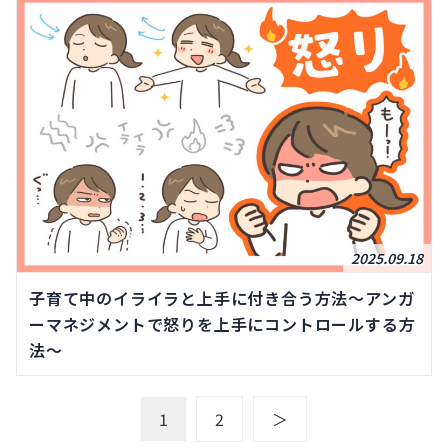
2025.09.18
子育て中のイライラと上手に付き合う方法～アンガ
ーマネジメントで怒りを上手にコントロールする方
法～
1
2
＞