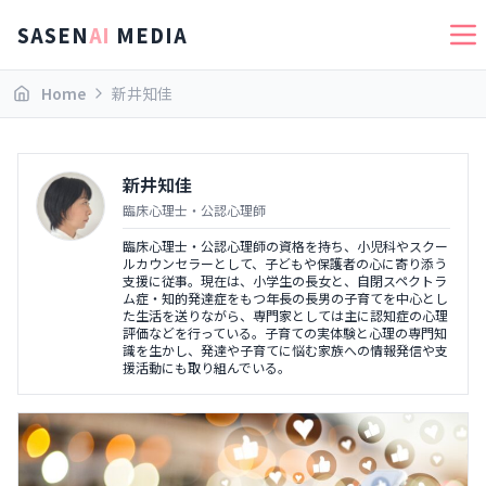
SASEN
AI
MEDIA
Home
新井知佳
新井知佳
臨床心理士・公認心理師
臨床心理士・公認心理師の資格を持ち、小児科やスクー
ルカウンセラーとして、子どもや保護者の心に寄り添う
支援に従事。現在は、小学生の長女と、自閉スペクトラ
ム症・知的発達症をもつ年長の長男の子育てを中心とし
た生活を送りながら、専門家としては主に認知症の心理
評価などを行っている。子育ての実体験と心理の専門知
識を生かし、発達や子育てに悩む家族への情報発信や支
援活動にも取り組んでいる。