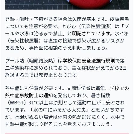
発熱・嘔吐・下痢がある場合は欠席が基本です。皮膚疾患
についても注意が必要で、とびひ（伝染性膿痂疹）は「プ
ールや水泳は治るまで禁止」と
明記されています
。水イボ
（伝染性軟属腫）は直接の接触で感染が広がるリスクが
あるため、専門医に相談のうえ判断しましょう。
プール熱（咽頭結膜熱）は
学校保健安全法施行規則
で第
二種感染症に定められており、主な症状が消えてから2日
経過するまで出席停止となります。
熱中症にも注意が必要です。文部科学省は毎年、
学校での
熱中症事故防止の通知
を発出しており、暑さ指数
（WBGT）31℃以上は原則として運動中止が目安とされ
ています。「水の中にいるから大丈夫」と思いがちです
が、水温がぬるい場合は体内の熱が逃げにくく、水中で
も熱中症が起こり得ることを覚えておきましょう。