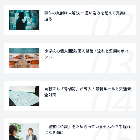
02
事件の九割は未解決 ー思い込みを超えて真実に
迫る
03
小学校の個人面談/個人懇談：流れと質問のポイ
ント
04
自転車も「青切符」が導入！最新ルールと交通安
全対策
05
「警察に相談」をためらっていませんか？手遅れ
になる前に